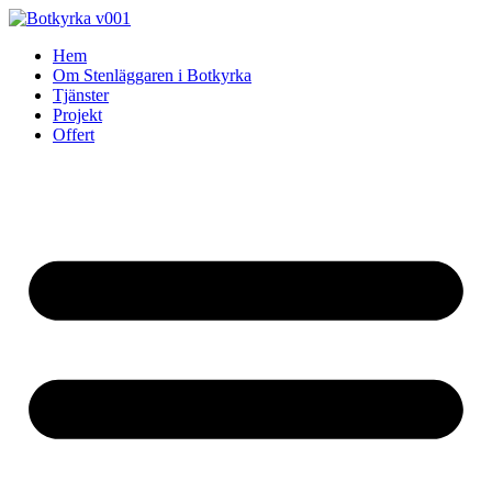
Skip
to
Hem
content
Om Stenläggaren i Botkyrka
Tjänster
Projekt
Offert