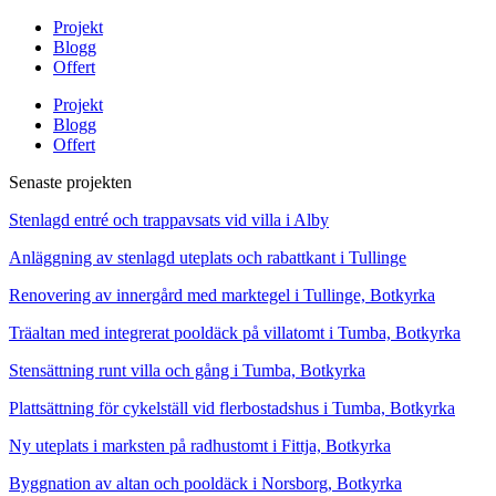
Projekt
Blogg
Offert
Projekt
Blogg
Offert
Senaste projekten
Stenlagd entré och trappavsats vid villa i Alby
Anläggning av stenlagd uteplats och rabattkant i Tullinge
Renovering av innergård med marktegel i Tullinge, Botkyrka
Träaltan med integrerat pooldäck på villatomt i Tumba, Botkyrka
Stensättning runt villa och gång i Tumba, Botkyrka
Plattsättning för cykelställ vid flerbostadshus i Tumba, Botkyrka
Ny uteplats i marksten på radhustomt i Fittja, Botkyrka
Byggnation av altan och pooldäck i Norsborg, Botkyrka