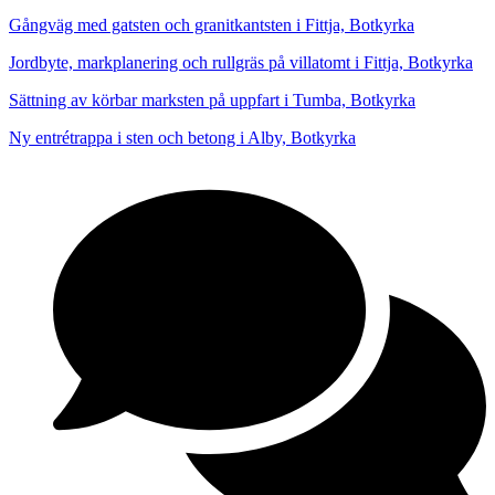
Gångväg med gatsten och granitkantsten i Fittja, Botkyrka
Jordbyte, markplanering och rullgräs på villatomt i Fittja, Botkyrka
Sättning av körbar marksten på uppfart i Tumba, Botkyrka
Ny entrétrappa i sten och betong i Alby, Botkyrka