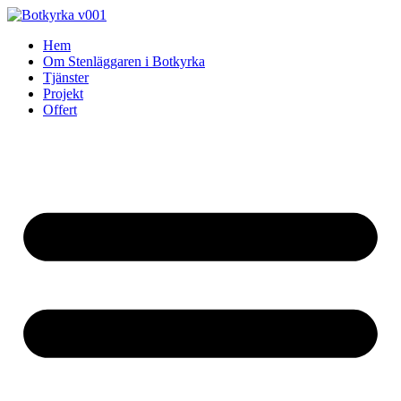
Skip
to
Hem
content
Om Stenläggaren i Botkyrka
Tjänster
Projekt
Offert