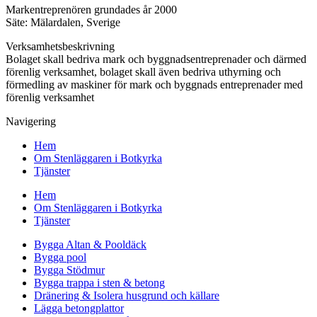
Markentreprenören grundades år 2000
Säte: Mälardalen, Sverige
Verksamhetsbeskrivning
Bolaget skall bedriva mark och byggnadsentreprenader och därmed
förenlig verksamhet, bolaget skall även bedriva uthyrning och
förmedling av maskiner för mark och byggnads entreprenader med
förenlig verksamhet
Navigering
Hem
Om Stenläggaren i Botkyrka
Tjänster
Hem
Om Stenläggaren i Botkyrka
Tjänster
Bygga Altan & Pooldäck
Bygga pool
Bygga Stödmur
Bygga trappa i sten & betong
Dränering & Isolera husgrund och källare
Lägga betongplattor