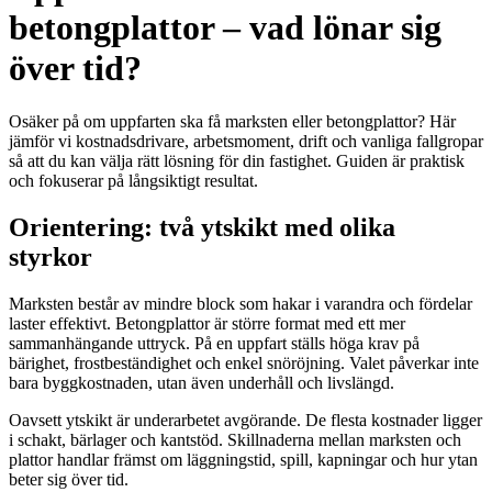
betongplattor – vad lönar sig
över tid?
Osäker på om uppfarten ska få marksten eller betongplattor? Här
jämför vi kostnadsdrivare, arbetsmoment, drift och vanliga fallgropar
så att du kan välja rätt lösning för din fastighet. Guiden är praktisk
och fokuserar på långsiktigt resultat.
Orientering: två ytskikt med olika
styrkor
Marksten består av mindre block som hakar i varandra och fördelar
laster effektivt. Betongplattor är större format med ett mer
sammanhängande uttryck. På en uppfart ställs höga krav på
bärighet, frostbeständighet och enkel snöröjning. Valet påverkar inte
bara byggkostnaden, utan även underhåll och livslängd.
Oavsett ytskikt är underarbetet avgörande. De flesta kostnader ligger
i schakt, bärlager och kantstöd. Skillnaderna mellan marksten och
plattor handlar främst om läggningstid, spill, kapningar och hur ytan
beter sig över tid.