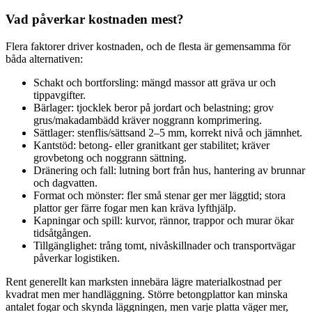
Vad påverkar kostnaden mest?
Flera faktorer driver kostnaden, och de flesta är gemensamma för
båda alternativen:
Schakt och bortforsling: mängd massor att gräva ur och
tippavgifter.
Bärlager: tjocklek beror på jordart och belastning; grov
grus/makadambädd kräver noggrann komprimering.
Sättlager: stenflis/sättsand 2–5 mm, korrekt nivå och jämnhet.
Kantstöd: betong- eller granitkant ger stabilitet; kräver
grovbetong och noggrann sättning.
Dränering och fall: lutning bort från hus, hantering av brunnar
och dagvatten.
Format och mönster: fler små stenar ger mer läggtid; stora
plattor ger färre fogar men kan kräva lyfthjälp.
Kapningar och spill: kurvor, rännor, trappor och murar ökar
tidsåtgången.
Tillgänglighet: trång tomt, nivåskillnader och transportvägar
påverkar logistiken.
Rent generellt kan marksten innebära lägre materialkostnad per
kvadrat men mer handläggning. Större betongplattor kan minska
antalet fogar och skynda läggningen, men varje platta väger mer,