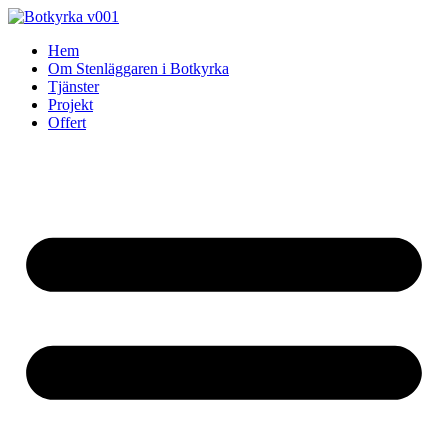
Skip
to
Hem
content
Om Stenläggaren i Botkyrka
Tjänster
Projekt
Offert