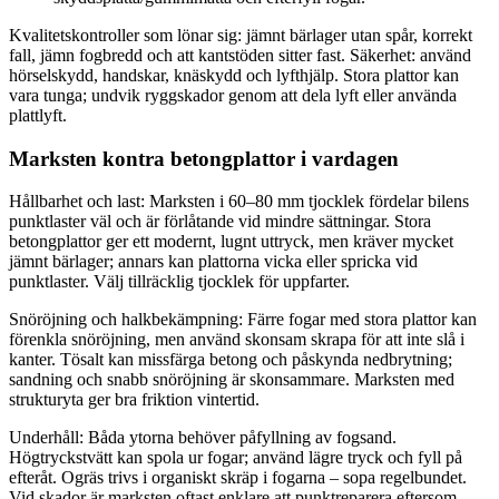
Kvalitetskontroller som lönar sig: jämnt bärlager utan spår, korrekt
fall, jämn fogbredd och att kantstöden sitter fast. Säkerhet: använd
hörselskydd, handskar, knäskydd och lyfthjälp. Stora plattor kan
vara tunga; undvik ryggskador genom att dela lyft eller använda
plattlyft.
Marksten kontra betongplattor i vardagen
Hållbarhet och last: Marksten i 60–80 mm tjocklek fördelar bilens
punktlaster väl och är förlåtande vid mindre sättningar. Stora
betongplattor ger ett modernt, lugnt uttryck, men kräver mycket
jämnt bärlager; annars kan plattorna vicka eller spricka vid
punktlaster. Välj tillräcklig tjocklek för uppfarter.
Snöröjning och halkbekämpning: Färre fogar med stora plattor kan
förenkla snöröjning, men använd skonsam skrapa för att inte slå i
kanter. Tösalt kan missfärga betong och påskynda nedbrytning;
sandning och snabb snöröjning är skonsammare. Marksten med
strukturyta ger bra friktion vintertid.
Underhåll: Båda ytorna behöver påfyllning av fogsand.
Högtryckstvätt kan spola ur fogar; använd lägre tryck och fyll på
efteråt. Ogräs trivs i organiskt skräp i fogarna – sopa regelbundet.
Vid skador är marksten oftast enklare att punktreparera eftersom