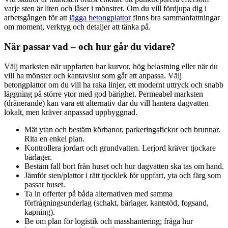
varje sten är liten och låser i mönstret. Om du vill fördjupa dig i
arbetsgången för att
lägga betongplattor
finns bra sammanfattningar
om moment, verktyg och detaljer att tänka på.
När passar vad – och hur går du vidare?
Välj marksten när uppfarten har kurvor, hög belastning eller när du
vill ha mönster och kantavslut som går att anpassa. Välj
betongplattor om du vill ha raka linjer, ett modernt uttryck och snabb
läggning på större ytor med god bärighet. Permeabel marksten
(dränerande) kan vara ett alternativ där du vill hantera dagvatten
lokalt, men kräver anpassad uppbyggnad.
Mät ytan och bestäm körbanor, parkeringsfickor och brunnar.
Rita en enkel plan.
Kontrollera jordart och grundvatten. Lerjord kräver tjockare
bärlager.
Bestäm fall bort från huset och hur dagvatten ska tas om hand.
Jämför sten/plattor i rätt tjocklek för uppfart, yta och färg som
passar huset.
Ta in offerter på båda alternativen med samma
förfrågningsunderlag (schakt, bärlager, kantstöd, fogsand,
kapning).
Be om plan för logistik och masshantering; fråga hur