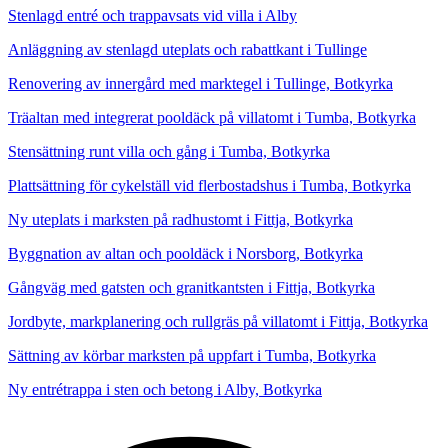
Stenlagd entré och trappavsats vid villa i Alby
Anläggning av stenlagd uteplats och rabattkant i Tullinge
Renovering av innergård med marktegel i Tullinge, Botkyrka
Träaltan med integrerat pooldäck på villatomt i Tumba, Botkyrka
Stensättning runt villa och gång i Tumba, Botkyrka
Plattsättning för cykelställ vid flerbostadshus i Tumba, Botkyrka
Ny uteplats i marksten på radhustomt i Fittja, Botkyrka
Byggnation av altan och pooldäck i Norsborg, Botkyrka
Gångväg med gatsten och granitkantsten i Fittja, Botkyrka
Jordbyte, markplanering och rullgräs på villatomt i Fittja, Botkyrka
Sättning av körbar marksten på uppfart i Tumba, Botkyrka
Ny entrétrappa i sten och betong i Alby, Botkyrka