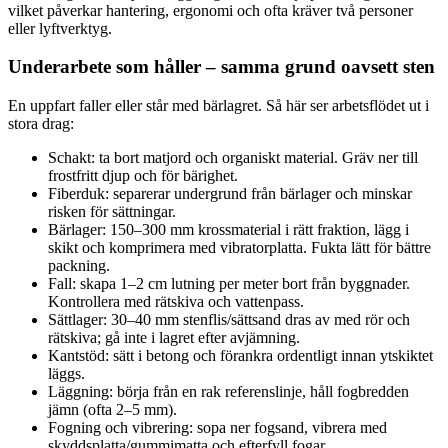
vilket påverkar hantering, ergonomi och ofta kräver två personer
eller lyftverktyg.
Underarbete som håller – samma grund oavsett sten
En uppfart faller eller står med bärlagret. Så här ser arbetsflödet ut i
stora drag:
Schakt: ta bort matjord och organiskt material. Gräv ner till
frostfritt djup och för bärighet.
Fiberduk: separerar undergrund från bärlager och minskar
risken för sättningar.
Bärlager: 150–300 mm krossmaterial i rätt fraktion, lägg i
skikt och komprimera med vibratorplatta. Fukta lätt för bättre
packning.
Fall: skapa 1–2 cm lutning per meter bort från byggnader.
Kontrollera med rätskiva och vattenpass.
Sättlager: 30–40 mm stenflis/sättsand dras av med rör och
rätskiva; gå inte i lagret efter avjämning.
Kantstöd: sätt i betong och förankra ordentligt innan ytskiktet
läggs.
Läggning: börja från en rak referenslinje, håll fogbredden
jämn (ofta 2–5 mm).
Fogning och vibrering: sopa ner fogsand, vibrera med
skyddsplatta/gummimatta och efterfyll fogar.