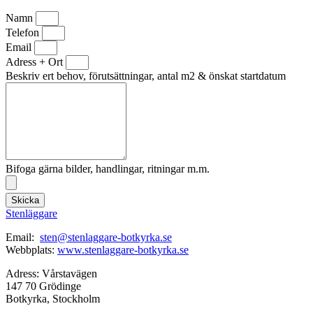
Namn
Telefon
Email
Adress + Ort
Beskriv ert behov, förutsättningar, antal m2 & önskat startdatum
Bifoga gärna bilder, handlingar, ritningar m.m.
Skicka
Stenläggare
Email:
sten@stenlaggare-botkyrka.se
Webbplats:
www.stenlaggare-botkyrka.se
Adress: Vårstavägen
147 70 Grödinge
Botkyrka, Stockholm