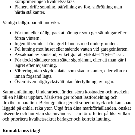
komprimeringen kvalitetssäkras.
Planera drift: sopning, påfyllning av fog, snöröjning utan
hårda stålkanter.
Vanliga fallgropar att undvika:
För tunt eller dåligt packat bärlager som ger sättningar efter
första vintern.
Ingen fiberduk – bärlagret blandas med undergrunden.
Fel lutning mot huset eller stående vatten vid garageinfarten.
Avsaknad av kantstöd, vilket gör att ytskiktet ”flyter” isär.
För tjockt sättlager som sätter sig ojämnt, eller att man går i
lagret efter avjämning.
Vibrering utan skyddsplatta som skadar kanter, eller vibrera
innan fogsand lagts.
Överdriven högtryckstvätt utan återfyllning av fogar.
Sammanfattning: Underarbetet är den stora kostnaden och nyckeln
till en hållbar uppfart. Marksten ger robust lastfördelning och
flexibel reparation. Betongplattor ger ett sobert uttryck och kan spara
läggtid på enkla, raka ytor. Utgå från dina markförhållanden, önskat
utseende och hur ytan ska användas – jämför offerter på lika villkor
och prioritera kvalitetssäkrat bärlager och korrekt lutning.
Kontakta oss idag!