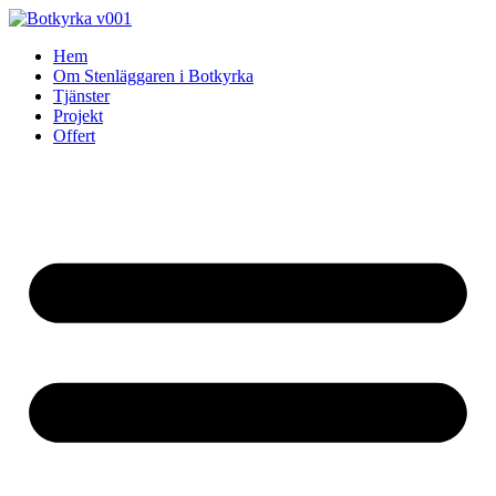
Skip
to
Hem
content
Om Stenläggaren i Botkyrka
Tjänster
Projekt
Offert