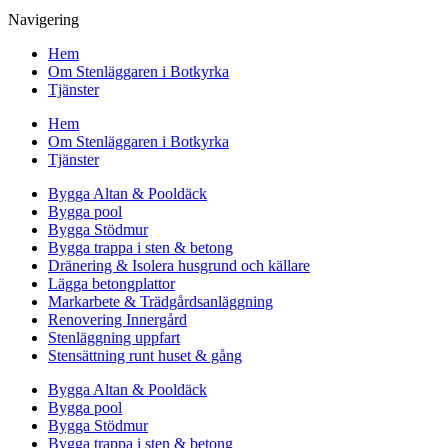
Navigering
Hem
Om Stenläggaren i Botkyrka
Tjänster
Hem
Om Stenläggaren i Botkyrka
Tjänster
Bygga Altan & Pooldäck
Bygga pool
Bygga Stödmur
Bygga trappa i sten & betong
Dränering & Isolera husgrund och källare
Lägga betongplattor
Markarbete & Trädgårdsanläggning
Renovering Innergård
Stenläggning uppfart
Stensättning runt huset & gång
Bygga Altan & Pooldäck
Bygga pool
Bygga Stödmur
Bygga trappa i sten & betong