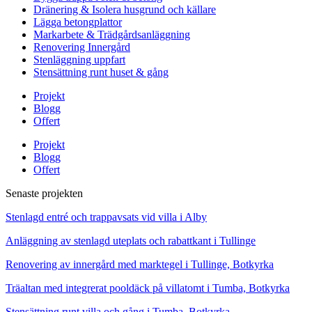
Dränering & Isolera husgrund och källare
Lägga betongplattor
Markarbete & Trädgårdsanläggning
Renovering Innergård
Stenläggning uppfart
Stensättning runt huset & gång
Projekt
Blogg
Offert
Projekt
Blogg
Offert
Senaste projekten
Stenlagd entré och trappavsats vid villa i Alby
Anläggning av stenlagd uteplats och rabattkant i Tullinge
Renovering av innergård med marktegel i Tullinge, Botkyrka
Träaltan med integrerat pooldäck på villatomt i Tumba, Botkyrka
Stensättning runt villa och gång i Tumba, Botkyrka